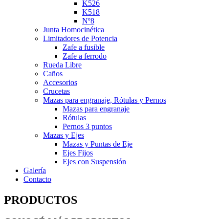
K526
K518
Nº8
Junta Homocinética
Limitadores de Potencia
Zafe a fusible
Zafe a ferrodo
Rueda Libre
Caños
Accesorios
Crucetas
Mazas para engranaje, Rótulas y Pernos
Mazas para engranaje
Rótulas
Pernos 3 puntos
Mazas y Ejes
Mazas y Puntas de Eje
Ejes Fijos
Ejes con Suspensión
Galería
Contacto
PRODUCTOS