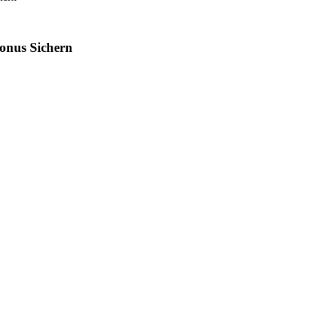
Bonus Sichern