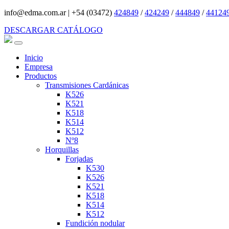
info@edma.com.ar
|
+54 (03472)
424849
/
424249
/
444849
/
44124
DESCARGAR CATÁLOGO
Inicio
Empresa
Productos
Transmisiones Cardánicas
K526
K521
K518
K514
K512
Nº8
Horquillas
Forjadas
K530
K526
K521
K518
K514
K512
Fundición nodular