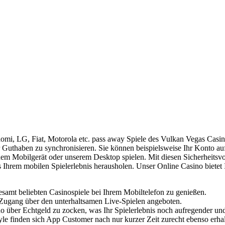
i, LG, Fiat, Motorola etc. pass away Spiele des Vulkan Vegas Casinos
Ihr Guthaben zu synchronisieren. Sie können beispielsweise Ihr Konto 
einem Mobilgerät oder unserem Desktop spielen. Mit diesen Sicherheit
Ihrem mobilen Spielerlebnis herausholen. Unser Online Casino bietet I
samt beliebten Casinospiele bei Ihrem Mobiltelefon zu genießen.
 Zugang über den unterhaltsamen Live-Spielen angeboten.
no über Echtgeld zu zocken, was Ihr Spielerlebnis noch aufregender und
e finden sich App Customer nach nur kurzer Zeit zurecht ebenso erhalt