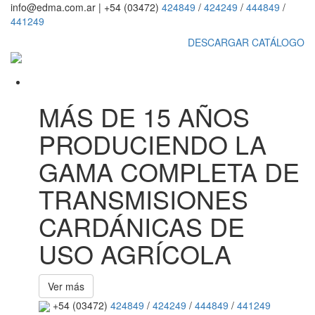
info@edma.com.ar
|
+54 (03472)
424849
/
424249
/
444849
/
441249
DESCARGAR CATÁLOGO
MÁS DE 15 AÑOS
PRODUCIENDO LA
GAMA COMPLETA DE
TRANSMISIONES
CARDÁNICAS DE
USO AGRÍCOLA
Ver más
+54 (03472)
424849
/
424249
/
444849
/
441249