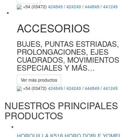
+54 (03472)
424849
/
424249
/
444849
/
441249
ACCESORIOS
BUJES, PUNTAS ESTRIADAS,
PROLONGACIONES, EJES
CUADRADOS, MOVIMIENTOS
ESPECIALES Y MÁS…
Ver más productos
+54 (03472)
424849
/
424249
/
444849
/
441249
NUESTROS PRINCIPALES
PRODUCTOS
HORQUILLA K518 HORQ DOBLE YOMEL