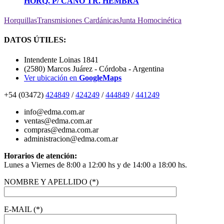
HORQ. P/ CAÑO TR. HEMBRA
Horquillas
Transmisiones Cardánicas
Junta Homocinética
DATOS ÚTILES:
Intendente Loinas 1841
(2580) Marcos Juárez - Córdoba - Argentina
Ver ubicación en
GoogleMaps
+54 (03472)
424849
/
424249
/
444849
/
441249
info@edma.com.ar
ventas@edma.com.ar
compras@edma.com.ar
administracion@edma.com.ar
Horarios de atención:
Lunes a Viernes de 8:00 a 12:00 hs y de 14:00 a 18:00 hs.
NOMBRE Y APELLIDO (*)
E-MAIL (*)