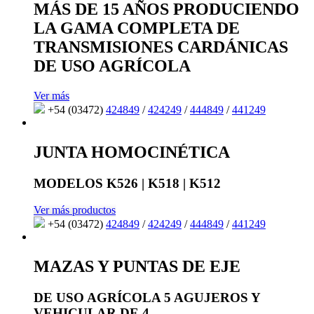
MÁS DE 15 AÑOS PRODUCIENDO
LA GAMA COMPLETA DE
TRANSMISIONES CARDÁNICAS
DE USO AGRÍCOLA
Ver más
+54 (03472)
424849
/
424249
/
444849
/
441249
JUNTA HOMOCINÉTICA
MODELOS K526 | K518 | K512
Ver más productos
+54 (03472)
424849
/
424249
/
444849
/
441249
MAZAS Y PUNTAS DE EJE
DE USO AGRÍCOLA 5 AGUJEROS Y
VEHICULAR DE 4