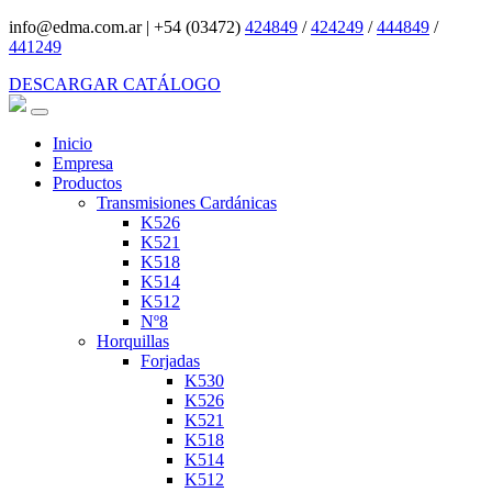
info@edma.com.ar
|
+54 (03472)
424849
/
424249
/
444849
/
441249
DESCARGAR CATÁLOGO
Inicio
Empresa
Productos
Transmisiones Cardánicas
K526
K521
K518
K514
K512
Nº8
Horquillas
Forjadas
K530
K526
K521
K518
K514
K512