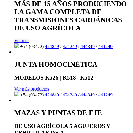
MÁS DE 15 AÑOS PRODUCIENDO
LA GAMA COMPLETA DE
TRANSMISIONES CARDÁNICAS
DE USO AGRÍCOLA
Ver más
+54 (03472)
424849
/
424249
/
444849
/
441249
JUNTA HOMOCINÉTICA
MODELOS K526 | K518 | K512
Ver más productos
+54 (03472)
424849
/
424249
/
444849
/
441249
MAZAS Y PUNTAS DE EJE
DE USO AGRÍCOLA 5 AGUJEROS Y
VEHICULAR DE 4