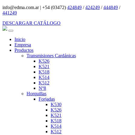
info@edma.com.ar
|
+54 (03472)
424849
/
424249
/
444849
/
441249
DESCARGAR CATÁLOGO
Inicio
Empresa
Productos
Transmisiones Cardánicas
K526
K521
K518
K514
K512
Nº8
Horquillas
Forjadas
K530
K526
K521
K518
K514
K512