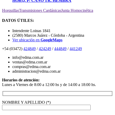
HORQ. P/ CAÑO TR. HEMBRA
Horquillas
Transmisiones Cardánicas
Junta Homocinética
DATOS ÚTILES:
Intendente Loinas 1841
(2580) Marcos Juárez - Córdoba - Argentina
Ver ubicación en
GoogleMaps
+54 (03472)
424849
/
424249
/
444849
/
441249
info@edma.com.ar
ventas@edma.com.ar
compras@edma.com.ar
administracion@edma.com.ar
Horarios de atención:
Lunes a Viernes de 8:00 a 12:00 hs y de 14:00 a 18:00 hs.
NOMBRE Y APELLIDO (*)