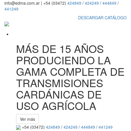
info@edma.com.ar
|
+54 (03472)
424849
/
424249
/
444849
/
441249
DESCARGAR CATÁLOGO
MÁS DE 15 AÑOS
PRODUCIENDO LA
GAMA COMPLETA DE
TRANSMISIONES
CARDÁNICAS DE
USO AGRÍCOLA
Ver más
+54 (03472)
424849
/
424249
/
444849
/
441249