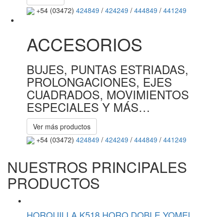
+54 (03472)
424849
/
424249
/
444849
/
441249
ACCESORIOS
BUJES, PUNTAS ESTRIADAS,
PROLONGACIONES, EJES
CUADRADOS, MOVIMIENTOS
ESPECIALES Y MÁS…
Ver más productos
+54 (03472)
424849
/
424249
/
444849
/
441249
NUESTROS PRINCIPALES
PRODUCTOS
HORQUILLA K518 HORQ DOBLE YOMEL