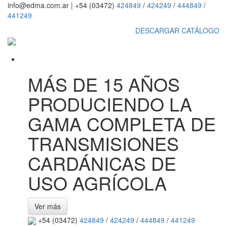
info@edma.com.ar
|
+54 (03472)
424849
/
424249
/
444849
/
441249
DESCARGAR CATÁLOGO
MÁS DE 15 AÑOS
PRODUCIENDO LA
GAMA COMPLETA DE
TRANSMISIONES
CARDÁNICAS DE
USO AGRÍCOLA
Ver más
+54 (03472)
424849
/
424249
/
444849
/
441249