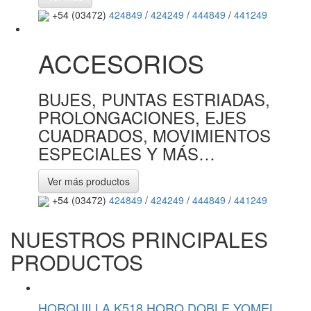
+54 (03472)
424849
/
424249
/
444849
/
441249
ACCESORIOS
BUJES, PUNTAS ESTRIADAS,
PROLONGACIONES, EJES
CUADRADOS, MOVIMIENTOS
ESPECIALES Y MÁS…
Ver más productos
+54 (03472)
424849
/
424249
/
444849
/
441249
NUESTROS PRINCIPALES
PRODUCTOS
HORQUILLA K518 HORQ DOBLE YOMEL