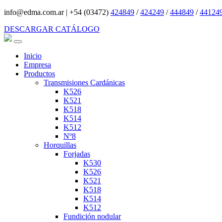
info@edma.com.ar
|
+54 (03472)
424849
/
424249
/
444849
/
44124
DESCARGAR CATÁLOGO
Inicio
Empresa
Productos
Transmisiones Cardánicas
K526
K521
K518
K514
K512
Nº8
Horquillas
Forjadas
K530
K526
K521
K518
K514
K512
Fundición nodular