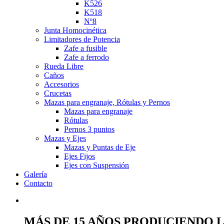
K526
K518
Nº8
Junta Homocinética
Limitadores de Potencia
Zafe a fusible
Zafe a ferrodo
Rueda Libre
Caños
Accesorios
Crucetas
Mazas para engranaje, Rótulas y Pernos
Mazas para engranaje
Rótulas
Pernos 3 puntos
Mazas y Ejes
Mazas y Puntas de Eje
Ejes Fijos
Ejes con Suspensión
Galería
Contacto
MÁS DE 15 AÑOS PRODUCIENDO 