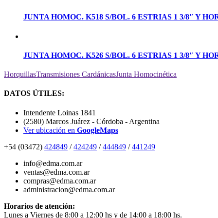
JUNTA HOMOC. K518 S/BOL. 6 ESTRIAS 1 3/8″ Y H
JUNTA HOMOC. K526 S/BOL. 6 ESTRIAS 1 3/8″ Y H
Horquillas
Transmisiones Cardánicas
Junta Homocinética
DATOS ÚTILES:
Intendente Loinas 1841
(2580) Marcos Juárez - Córdoba - Argentina
Ver ubicación en
GoogleMaps
+54 (03472)
424849
/
424249
/
444849
/
441249
info@edma.com.ar
ventas@edma.com.ar
compras@edma.com.ar
administracion@edma.com.ar
Horarios de atención:
Lunes a Viernes de 8:00 a 12:00 hs y de 14:00 a 18:00 hs.