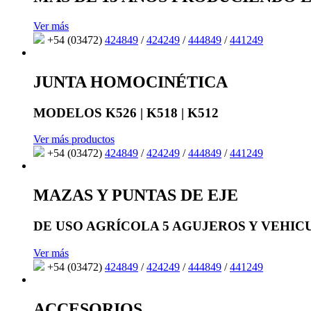
Ver más
+54 (03472)
424849
/
424249
/
444849
/
441249
JUNTA HOMOCINÉTICA
MODELOS K526 | K518 | K512
Ver más productos
+54 (03472)
424849
/
424249
/
444849
/
441249
MAZAS Y PUNTAS DE EJE
DE USO AGRÍCOLA 5 AGUJEROS Y VEHIC
Ver más
+54 (03472)
424849
/
424249
/
444849
/
441249
ACCESORIOS