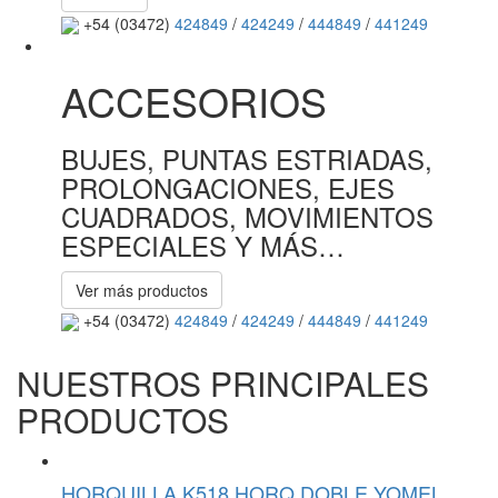
+54 (03472)
424849
/
424249
/
444849
/
441249
ACCESORIOS
BUJES, PUNTAS ESTRIADAS,
PROLONGACIONES, EJES
CUADRADOS, MOVIMIENTOS
ESPECIALES Y MÁS…
Ver más productos
+54 (03472)
424849
/
424249
/
444849
/
441249
NUESTROS PRINCIPALES
PRODUCTOS
HORQUILLA K518 HORQ DOBLE YOMEL