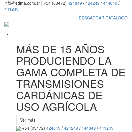
info@edma.com.ar
|
+54 (03472)
424849
/
424249
/
444849
/
441249
DESCARGAR CATÁLOGO
MÁS DE 15 AÑOS
PRODUCIENDO LA
GAMA COMPLETA DE
TRANSMISIONES
CARDÁNICAS DE
USO AGRÍCOLA
Ver más
+54 (03472)
424849
/
424249
/
444849
/
441249